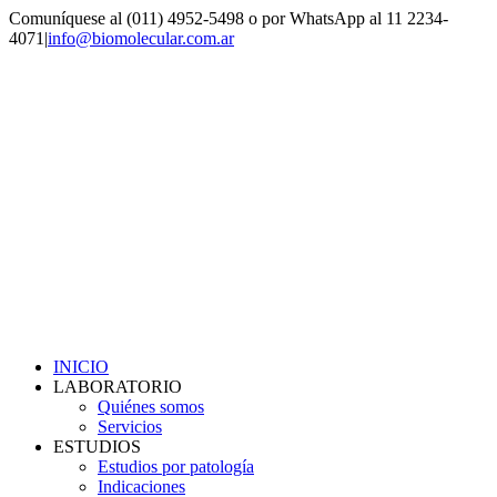
Saltar
Comuníquese al (011) 4952-5498 o por WhatsApp al 11 2234-
al
4071
|
info@biomolecular.com.ar
contenido
INICIO
LABORATORIO
Quiénes somos
Servicios
ESTUDIOS
Estudios por patología
Indicaciones